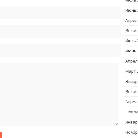
Июль 
Июнь 
Апрел
Декаб
Июль 
Июнь 
Апрел
Март 
Январ
Декаб
Апрел
Февра
Январ
Ноябр