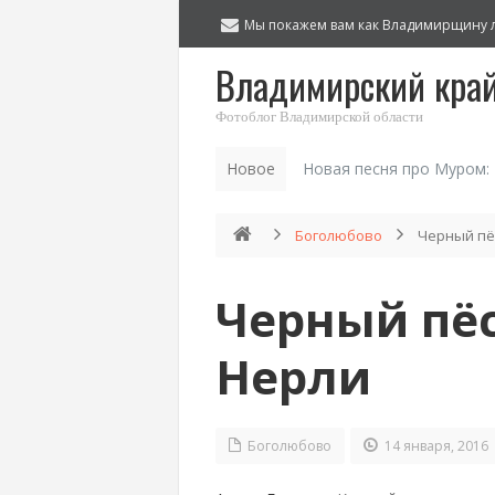
Мы покажем вам как Владимирщину 
Владимирский кра
Фотоблог Владимирской области
Новое
Новая песня про Муром:
Боголюбово
Черный пё
Черный пёс
Нерли
Боголюбово
14 января, 2016