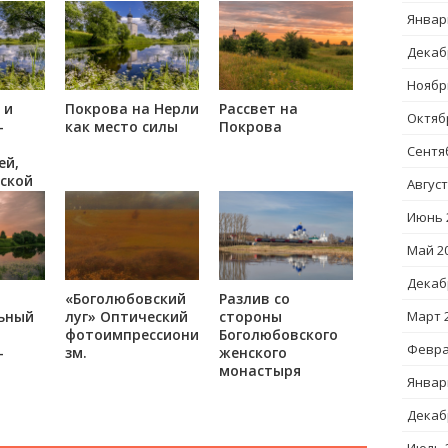
Январ
Декаб
Ноябр
 и
Покрова на Нерли
Рассвет на
Октяб
-
как место силы
Покрова
Сентя
ей,
ской
Август
есто
Июнь 
Май 2
Декаб
«Боголюбовский
Разлив со
Март 
ьный
луг» Оптический
стороны
фотоимпрессиони
Боголюбовского
Февра
-
зм.
женского
монастыря
Январ
Декаб