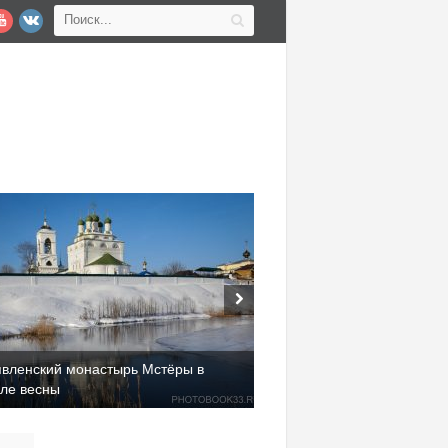
явленский монастырь Мстёры в
але весны