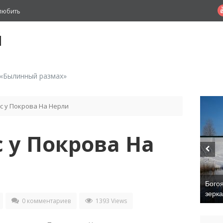
любить
й
 «Былинный размах»
с у Покрова На Нерли
 у Покрова На
Бого
зерк
0 комментариев
1393 Views