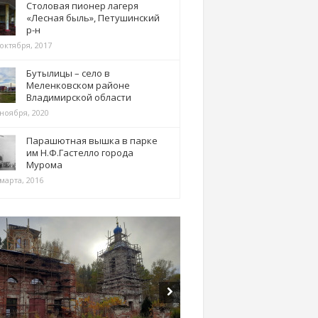
Столовая пионер лагеря
«Лесная быль», Петушинский
р-н
 октября, 2017
Бутылицы – село в
Меленковском районе
Владимирской области
 ноября, 2020
Парашютная вышка в парке
им Н.Ф.Гастелло города
Мурома
марта, 2016