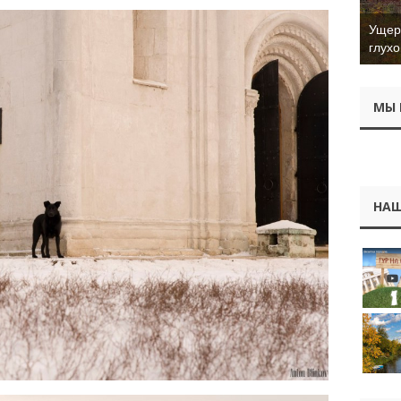
Ущер 
глухо
МЫ 
НАШ