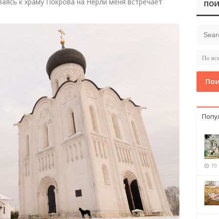
ваясь к храму Покрова на Нерли меня встречает
ПОИ
Пои
Попу
19