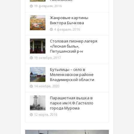
19 февраля, 2016
Жанровые картины
Виктора Бычкова
4 февраля, 2016
Столовая пионер лагеря
«Лесная быль»,
Петушинский р-н
19 октября, 2017
Бутылицы – село в
Меленковском районе
Владимирской области
14 ноября, 2020
Парашютная вышка в
парке им Н.Ф.Гастелло
города Мурома
12 марта, 2016