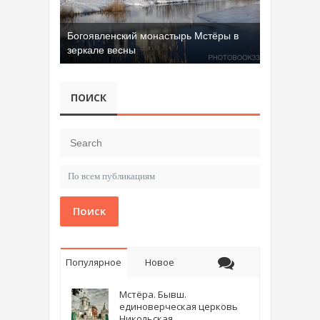
Богоявленский монастырь Мстёры в
зеркале весны
Добрятинский карьер (д. Алферово)
ПОИСК
Поиск
Популярное
Новое
Мстёра. Бывш.
единоверческая церковь
Никольская