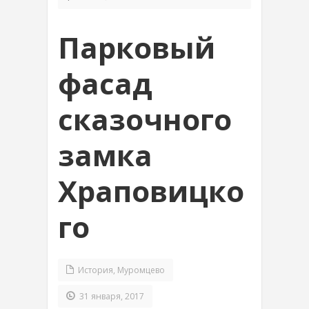
Парковый
фасад
сказочного
замка
Храповицко
го
История
,
Муромцево
31 января, 2017