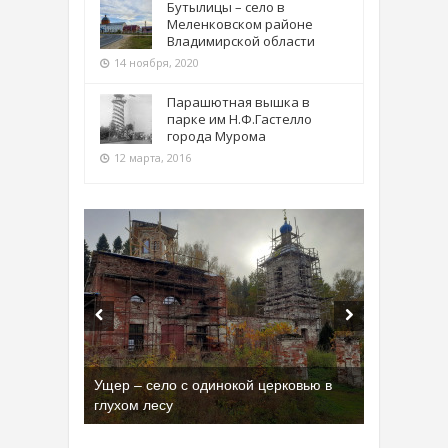
Бутылицы – село в
Меленковском районе
Владимирской области
14 ноября, 2020
Парашютная вышка в
парке им Н.Ф.Гастелло
города Мурома
12 марта, 2016
Ущер – село с одинокой церковью в
глухом лесу