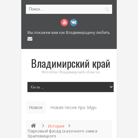
Мы покажем вам как Владимирщину любить
Владимирский край
Фотоблог Владимирской области
Новое
Новая песня про Муром: «Былинный разм
История
Парковый фасад сказочного замка
Храповицкого