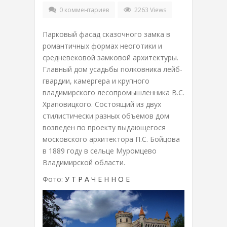
0 комментариев
2263 Views
Парковый фасад сказочного замка в
романтичных формах неоготики и
средневековой замковой архитектуры.
Главный дом усадьбы полковника лейб-
гвардии, камергера и крупного
владимирского лесопромышленника В.С.
Храповицкого. Состоящий из двух
стилистически разных объемов дом
возведен по проекту выдающегося
московского архитектора П.С. Бойцова
в 1889 году в сельце Муромцево
Владимирской области.
Фото:
У Т Р А Ч Е Н Н О Е