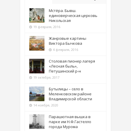
Мстёра. Бывш.
единоверческая церковь
Никольская
19 февраля, 2016
Жанровые картины
Виктора Бычкова
4 февраля, 2016
Столовая пионер лагеря
«Лесная быль»,
Петушинский р-н
19 октября, 2017
Бутылицы – село в
Меленковском районе
Владимирской области
14 ноября, 2020
Парашютная вышка в
парке им Н.Ф.Гастелло
города Мурома