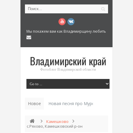
Мы покажем вам как Владимирщину любить
Владимирский край
Фотоблог Владимирской области
Новое
Новая песня про Муром: «Былинный разм
Камешково
с.Ряхово, Камешковский р-он