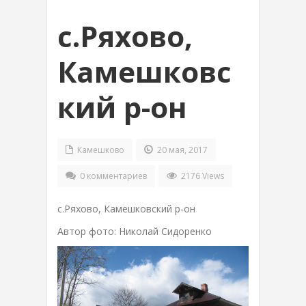
с.Ряхово,
Камешковс
кий р-он
Камешково
20 мая, 2017
0 комментариев
2176 Views
с.Ряхово, Камешковский р-он
Автор фото: Николай Сидоренко