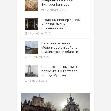
Жанровые картины
Виктора Бычкова
4 февраля, 2016
Столовая пионер лагеря
«Лесная быль»,
Петушинский р-н
19 октября, 2017
Бутылицы – село в
Меленковском районе
Владимирской области
14 ноября, 2020
Парашютная вышка в
парке им Н.Ф.Гастелло
города Мурома
12 марта, 2016