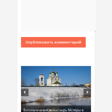
Богоявленский монастырь Мстёры в