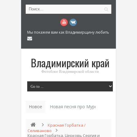
Мы покажем вам как Владимирщину любить
Владимирский край
Фотоблог Владимирской области
Новое
Новая песня про Муром: «Былинный разм
Красная Горбатка /
Селиваново
Красная Горбатка. Церковь Сергия и