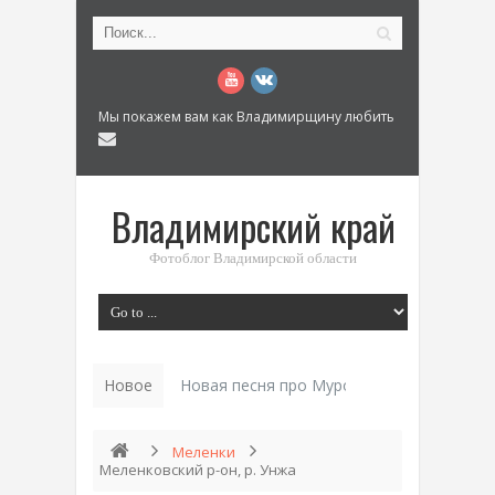
Мы покажем вам как Владимирщину любить
Владимирский край
Фотоблог Владимирской области
Новое
Новая песня про Муром: «Былинный разм
Меленки
Меленковский р-он, р. Унжа