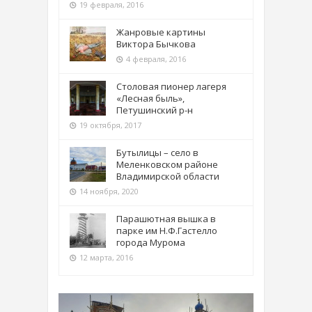
19 февраля, 2016
Жанровые картины
Виктора Бычкова
4 февраля, 2016
Столовая пионер лагеря
«Лесная быль»,
Петушинский р-н
19 октября, 2017
Бутылицы – село в
Меленковском районе
Владимирской области
14 ноября, 2020
Парашютная вышка в
парке им Н.Ф.Гастелло
города Мурома
12 марта, 2016