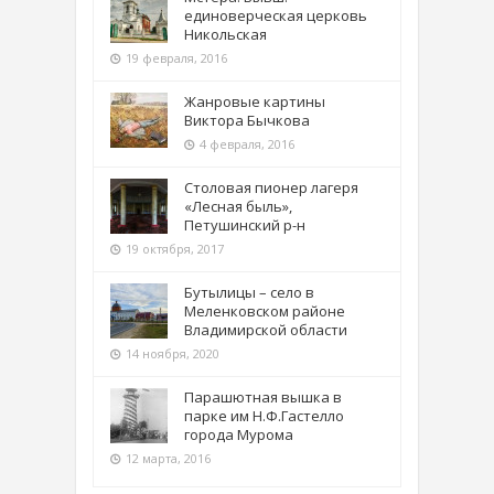
единоверческая церковь
Никольская
19 февраля, 2016
Жанровые картины
Виктора Бычкова
4 февраля, 2016
Столовая пионер лагеря
«Лесная быль»,
Петушинский р-н
19 октября, 2017
Бутылицы – село в
Меленковском районе
Владимирской области
14 ноября, 2020
Парашютная вышка в
парке им Н.Ф.Гастелло
города Мурома
12 марта, 2016