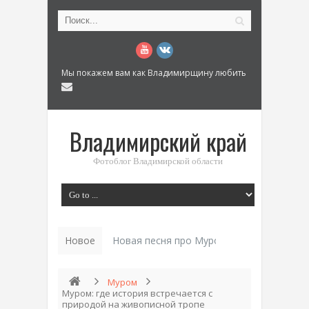
Мы покажем вам как Владимирщину любить
Владимирский край
Фотоблог Владимирской области
Новое
Новая песня про Муром: «Былинный разм
Муром
Муром: где история встречается с
природой на живописной тропе