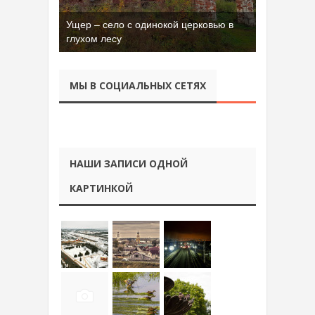
Ущер – село с одинокой церковью в
Бывшая танковая часть имени Сухэ-
глухом лесу
Батора во Владимире
МЫ В СОЦИАЛЬНЫХ СЕТЯХ
НАШИ ЗАПИСИ ОДНОЙ
КАРТИНКОЙ