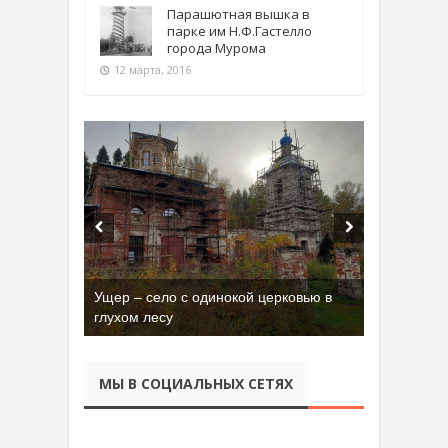
Парашютная вышка в
парке им Н.Ф.Гастелло
города Мурома
12 марта, 2016
Ущер – село с одинокой церковью в
глухом лесу
МЫ В СОЦИАЛЬНЫХ СЕТЯХ