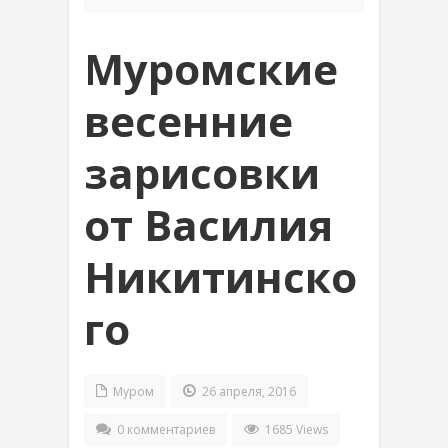
Муромские
весенние
зарисовки
от Василия
Никитинско
го
Муром
26 апреля, 2016
0 комментариев
1685 Views