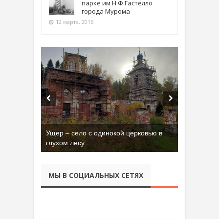
парке им Н.Ф.Гастелло
города Мурома
12 марта, 2016
Ущер – село с одинокой церковью в
Бывшая танковая часть имени Сухэ-
глухом лесу
Батора во Владимире
МЫ В СОЦИАЛЬНЫХ СЕТЯХ