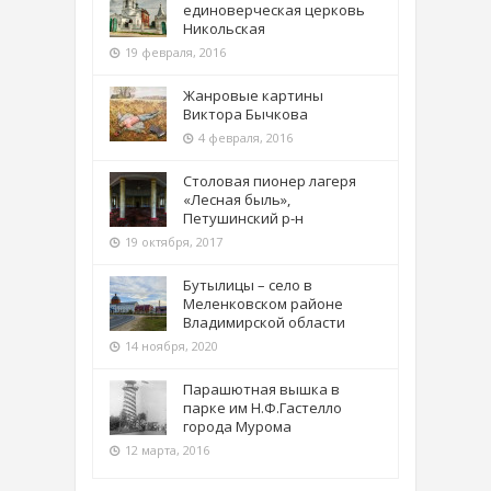
единоверческая церковь
Никольская
19 февраля, 2016
Жанровые картины
Виктора Бычкова
4 февраля, 2016
Столовая пионер лагеря
«Лесная быль»,
Петушинский р-н
19 октября, 2017
Бутылицы – село в
Меленковском районе
Владимирской области
14 ноября, 2020
Парашютная вышка в
парке им Н.Ф.Гастелло
города Мурома
12 марта, 2016