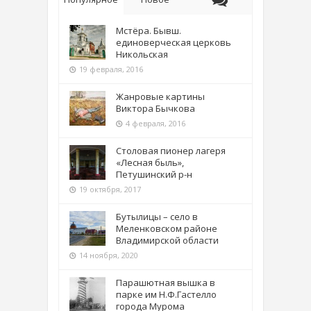
Мстёра. Бывш.
единоверческая церковь
Никольская
19 февраля, 2016
Жанровые картины
Виктора Бычкова
4 февраля, 2016
Столовая пионер лагеря
«Лесная быль»,
Петушинский р-н
19 октября, 2017
Бутылицы – село в
Меленковском районе
Владимирской области
14 ноября, 2020
Парашютная вышка в
парке им Н.Ф.Гастелло
города Мурома