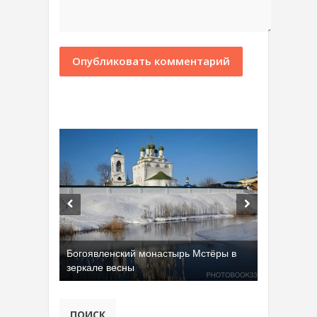
Богоявленский монастырь Мстёры в
зеркале весны
ПОИСК