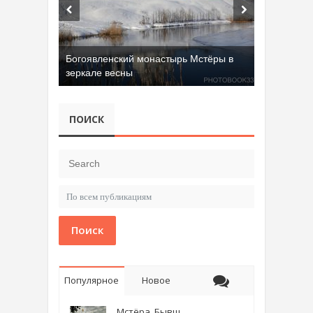
Богоявленский монастырь Мстёры в
зеркале весны
Добрятинский карьер (д. Алферово)
ПОИСК
Поиск
Популярное
Новое
Мстёра. Бывш.