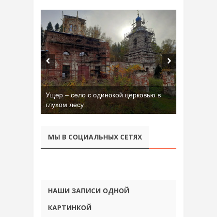
Ущер – село с одинокой церковью в
Бывшая танковая часть имени Сухэ-
глухом лесу
Батора во Владимире
МЫ В СОЦИАЛЬНЫХ СЕТЯХ
НАШИ ЗАПИСИ ОДНОЙ
КАРТИНКОЙ