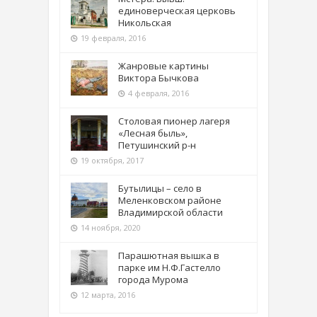
единоверческая церковь
Никольская
19 февраля, 2016
Жанровые картины
Виктора Бычкова
4 февраля, 2016
Столовая пионер лагеря
«Лесная быль»,
Петушинский р-н
19 октября, 2017
Бутылицы – село в
Меленковском районе
Владимирской области
14 ноября, 2020
Парашютная вышка в
парке им Н.Ф.Гастелло
города Мурома
12 марта, 2016