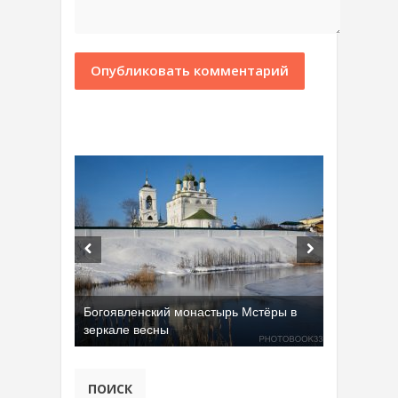
Богоявленский монастырь Мстёры в
зеркале весны
Добрятинский карьер (д. Алферово)
ПОИСК