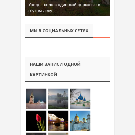
Ущер – село с одинокой церковью в
Бывшая танковая часть имени Сухэ-
глухом лесу
Батора во Владимире
МЫ В СОЦИАЛЬНЫХ СЕТЯХ
НАШИ ЗАПИСИ ОДНОЙ
КАРТИНКОЙ