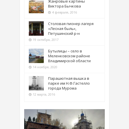
Жанровые картины
Виктора Бычкова
4 февраля, 2016
Столовая пионер лагеря
«Лесная быль»,
Петушинский р-н
19 октября, 2017
Бутылицы – село в
Меленковском районе
Владимирской области
14 ноября, 2020
Парашютная вышка в
парке им Н.Ф.Гастелло
города Мурома
12 марта, 2016