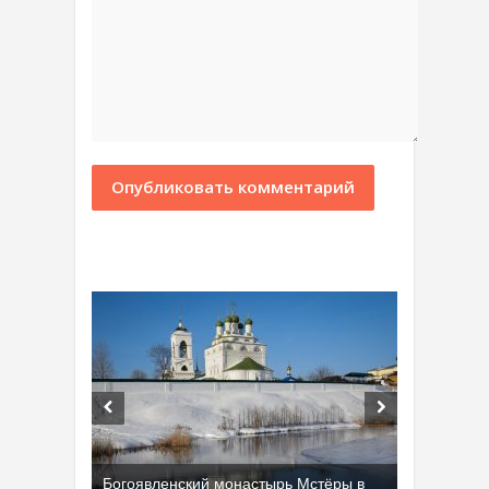
Богоявленский монастырь Мстёры в