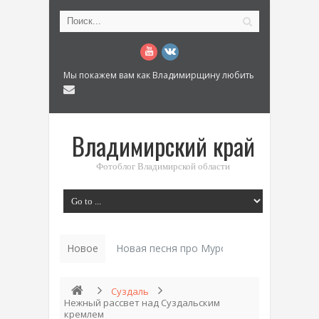
Мы покажем вам как Владимирщину любить
Владимирский край
Фотоблог Владимирской области
Новое
Новая песня про Муром: «Былинный разм
Суздаль
Нежный рассвет над Суздальским
кремлем