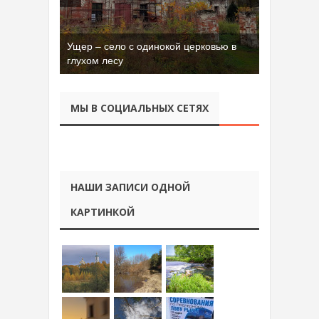
Ущер – село с одинокой церковью в
Бывшая танковая часть имени Сухэ-
глухом лесу
Батора во Владимире
МЫ В СОЦИАЛЬНЫХ СЕТЯХ
НАШИ ЗАПИСИ ОДНОЙ
КАРТИНКОЙ