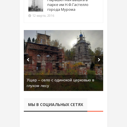
парке им Н.Ф.Гастелло
города Мурома
12 марта, 2016
Ущер – село с одинокой церковью в
глухом лесу
МЫ В СОЦИАЛЬНЫХ СЕТЯХ