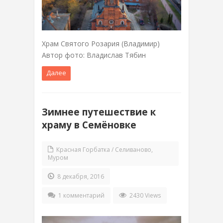
Храм Святого Розария (Владимир)
Автор фото: Владислав Тябин
Далее
Зимнее путешествие к
храму в Семёновке
Красная Горбатка / Селиваново
,
Муром
8 декабря, 2016
1 комментарий
2430 Views