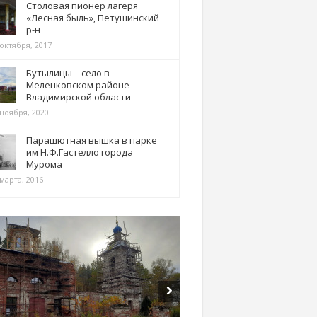
Столовая пионер лагеря
«Лесная быль», Петушинский
р-н
 октября, 2017
Бутылицы – село в
Меленковском районе
Владимирской области
 ноября, 2020
Парашютная вышка в парке
им Н.Ф.Гастелло города
Мурома
марта, 2016