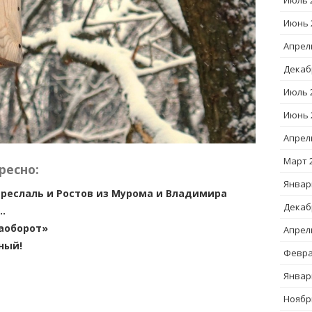
Июль 
Июнь 
Апрел
Декаб
Июль 
Июнь 
Апрел
Март 
ресно:
Январ
ереслаль и Ростов из Мурома и Владимира
Декаб
…
аоборот»
Апрел
ный!
Февра
Январ
Ноябр