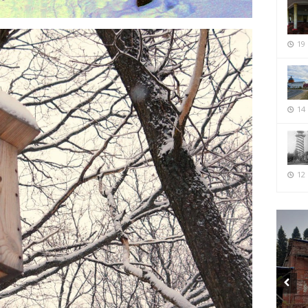
19
14
12 