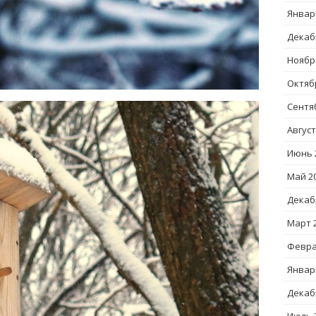
Январ
Декаб
Ноябр
Октяб
Сентя
Август
Июнь 
Май 2
Декаб
Март 
Февра
Январ
Декаб