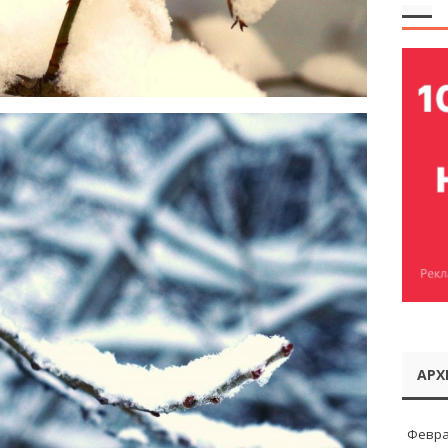
АРХ
Февра