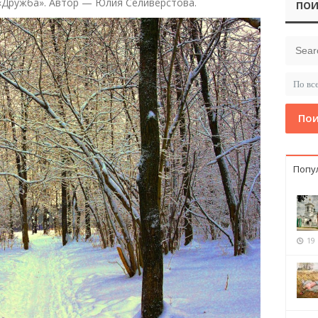
«Дружба». Автор — Юлия Селиверстова.
ПОИ
Пои
Попу
19