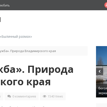
любить
й
 «Былинный размах»
ужба». Природа Владимирского края
жба». Природа
кого края
Бого
зерк
6
0 комментариев
1540 Views