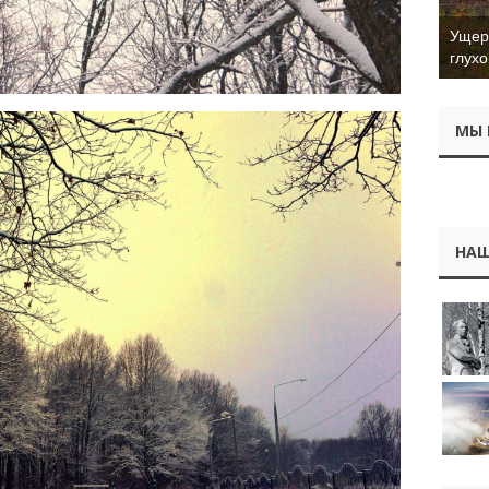
Ущер 
глухо
МЫ 
НАШ