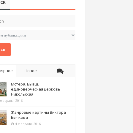
СК
ск
лярное
Новое
Мстёра. Бывш.
единоверческая церковь
Никольская
 февраля, 2016
Жанровые картины Виктора
Бычкова
4 февраля, 2016