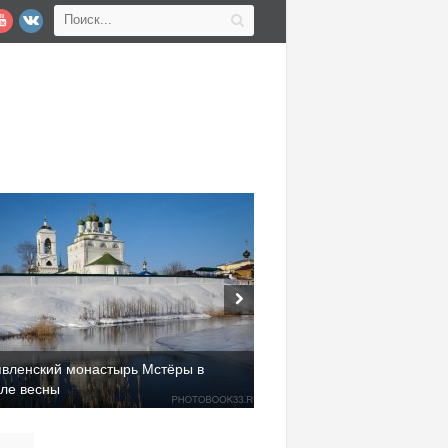
явленский монастырь Мстёры в
але весны