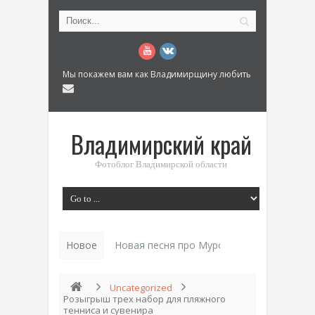
Мы покажем вам как Владимирщину любить
Владимирский край
Фотоблог Владимирской области
Новое
История «До_
Uncategorized
Розыгрыш трех набор для пляжного
тенниса и сувенира