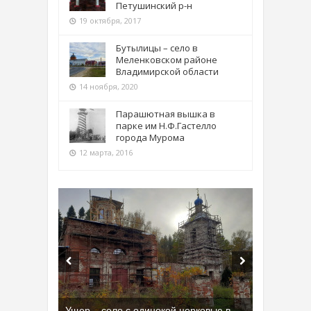
Петушинский р-н
19 октября, 2017
Бутылицы – село в
Меленковском районе
Владимирской области
14 ноября, 2020
Парашютная вышка в
парке им Н.Ф.Гастелло
города Мурома
12 марта, 2016
Ущер – село с одинокой церковью в