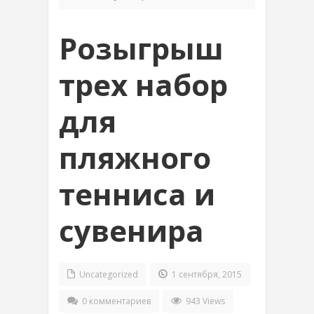
Розыгрыш
трех набор
для
пляжного
тенниса и
сувенира
Uncategorized
1 сентября, 2015
0 комментариев
943 Views