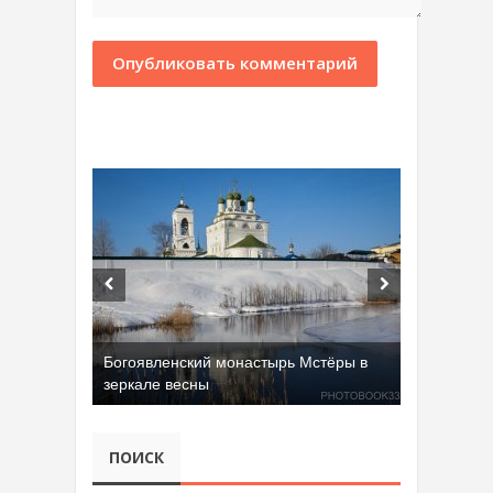
Богоявленский монастырь Мстёры в
зеркале весны
Добрятинский карьер (д. Алферово)
ПОИСК