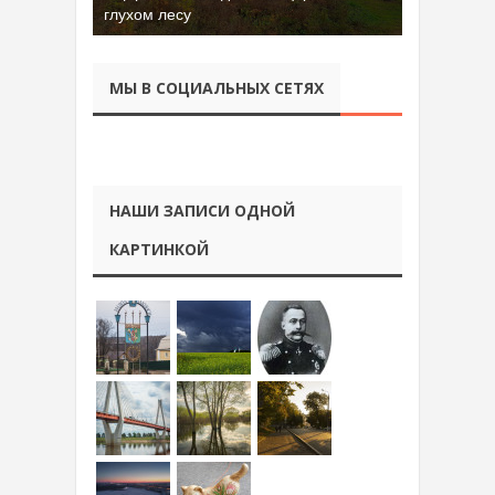
глухом лесу
Батора во Владимире
МЫ В СОЦИАЛЬНЫХ СЕТЯХ
НАШИ ЗАПИСИ ОДНОЙ
КАРТИНКОЙ