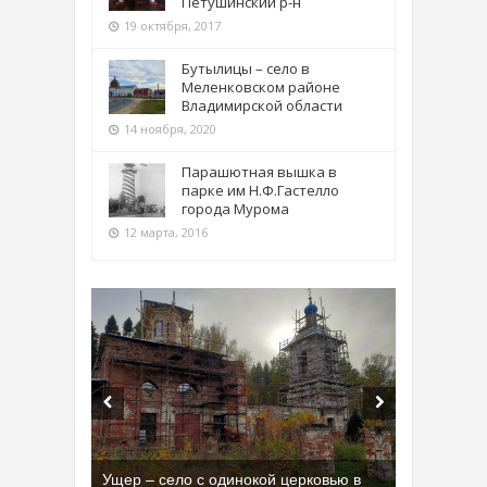
Петушинский р-н
19 октября, 2017
Бутылицы – село в
Меленковском районе
Владимирской области
14 ноября, 2020
Парашютная вышка в
парке им Н.Ф.Гастелло
города Мурома
12 марта, 2016
Ущер – село с одинокой церковью в
Бывшая танковая часть имени Сухэ-