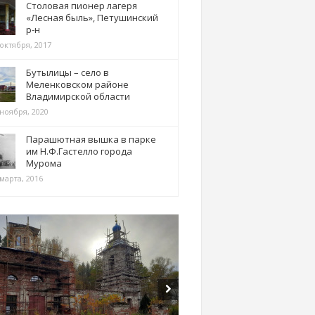
Столовая пионер лагеря
«Лесная быль», Петушинский
р-н
 октября, 2017
Бутылицы – село в
Меленковском районе
Владимирской области
 ноября, 2020
Парашютная вышка в парке
им Н.Ф.Гастелло города
Мурома
марта, 2016