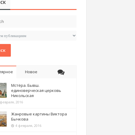
СК
ск
лярное
Новое
Мстёра. Бывш.
единоверческая церковь
Никольская
 февраля, 2016
Жанровые картины Виктора
Бычкова
4 февраля, 2016