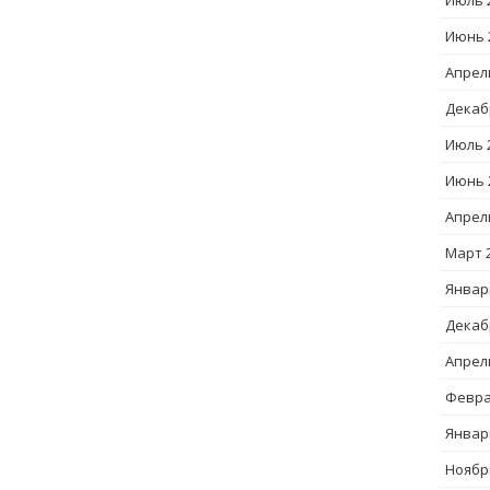
Июль 
Июнь 
Апрел
Декаб
Июль 
Июнь 
Апрел
Март 
Январ
Декаб
Апрел
Февра
Январ
Ноябр