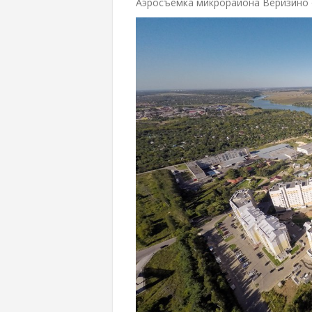
Аэросъемка микрорайона Веризино