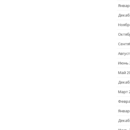
Январ
Декаб
Ноябр
Октяб
Сентя
Август
Июнь 
Май 2
Декаб
Март 
Февра
Январ
Декаб