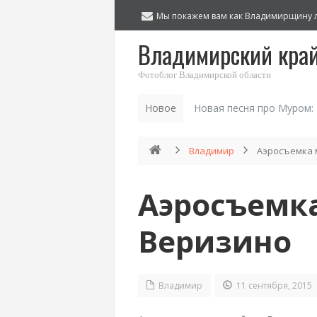
Мы покажем вам как Владимирщину 
Владимирский кра
Фотоблог Владимирской области
Новое
Новая песня про Муром:
Владимир
Аэросъемка 
Аэросъемк
Веризино
Владимир
11 сентября, 2015