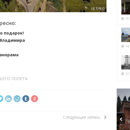
19
ресно:
о подарок!
 Владимира
14
анорама
12 
ЬЕГО ПОЛЕТА
Следующая запись