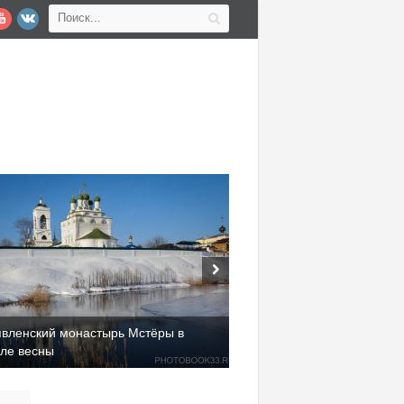
явленский монастырь Мстёры в
але весны