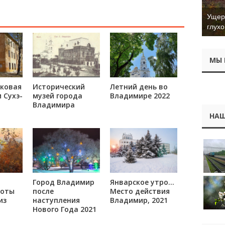
Ущер 
глухо
МЫ 
ковая
Исторический
Летний день во
 Сухэ-
музей города
Владимире 2022
Владимира
НАШ
Город Владимир
Январское утро…
соты
после
Место действия
из
наступления
Владимир, 2021
Нового Года 2021