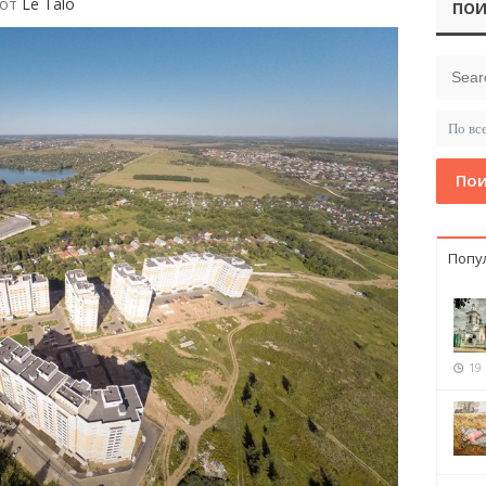
 от
Le Talo
ПОИ
Пои
Попу
19