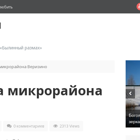
любить
й
 «Былинный размах»
микрорайона Веризино
а микрорайона
Бого
зерк
0 комментариев
2313 Views