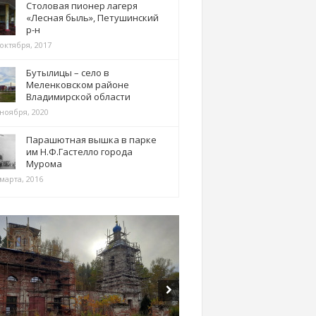
Столовая пионер лагеря
«Лесная быль», Петушинский
р-н
 октября, 2017
Бутылицы – село в
Меленковском районе
Владимирской области
 ноября, 2020
Парашютная вышка в парке
им Н.Ф.Гастелло города
Мурома
марта, 2016