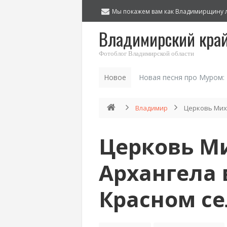
Мы покажем вам как Владимирщину 
Владимирский кра
Фотоблог Владимирской области
Новое
Новая песня про Муром:
Владимир
Церковь Мих
Церковь М
Архангела
Красном се