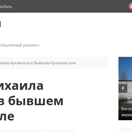
любить
й
 «Былинный размах»
аила Архангела в бывшем Красном селе
ихаила
 в бывшем
Бого
ле
зерк