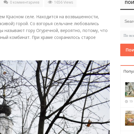
ПОИ
0 комментариев
1656 Views
ем Красном селе. Находится на возвышенности,
расивой) горой. Со взгорья сельчане любовались
ы называют гору Огуречной, вероятно, потому, что
ный комбинат. При храме сохранилось старое
Пои
Попу
19