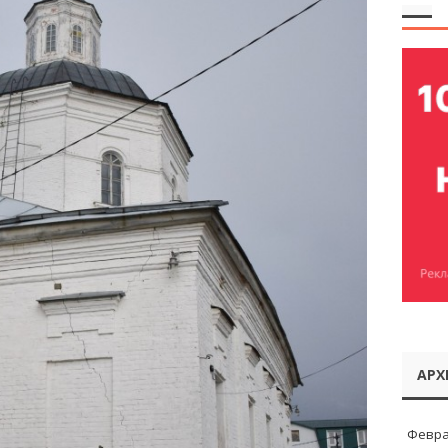
АРХ
Февра