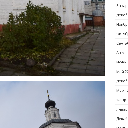
Январ
Декаб
Ноябр
Октяб
Сентя
Август
Июнь 
Май 2
Декаб
Март 
Февра
Январ
Декаб