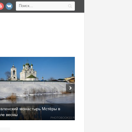
явленский монастырь Мстёры в
але весны