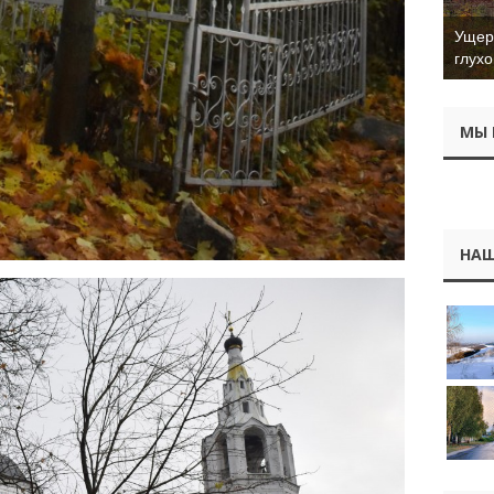
Ущер 
глухо
МЫ 
НАШ