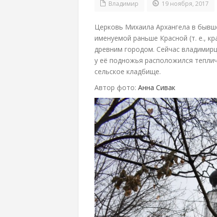
Владимир
19 ноября, 2017
Церковь Михаила Архангела в бывш
именуемой раньше Красной (т. е., к
древним городом. Сейчас владимирц
у её подножья расположился теплич
сельское кладбище.
Автор фото:
Анна Сивак