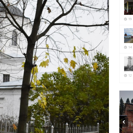
19
14
12 