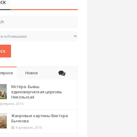
СК
ск
лярное
Новое
Мстёра. Бывш.
единоверческая церковь
Никольская
 февраля, 2016
Жанровые картины Виктора
Бычкова
4 февраля, 2016