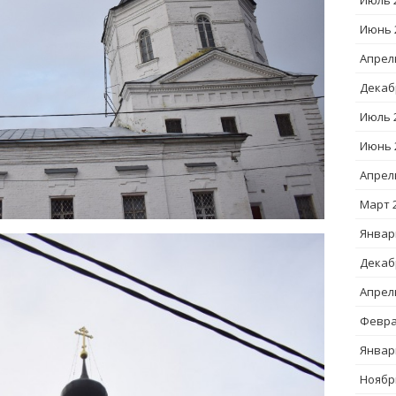
Июль 
Июнь 
Апрел
Декаб
Июль 
Июнь 
Апрел
Март 
Январ
Декаб
Апрел
Февра
Январ
Ноябр