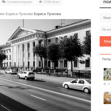
ПОИ
0 комментариев
2708 Views
иях Бориса Пучкова
Бориса Пучкова
Пои
Попу
19