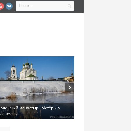
явленский монастырь Мстёры в
але весны