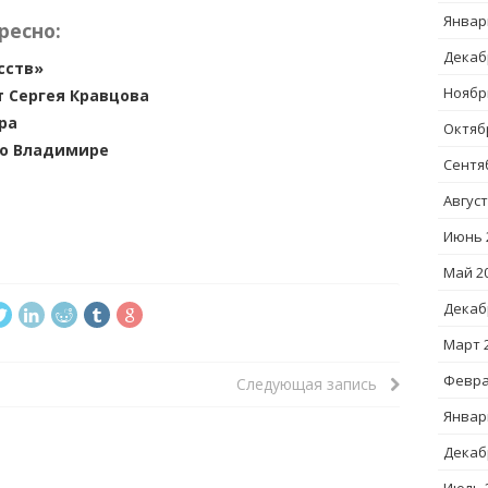
Январ
ресно:
Декаб
сств»
Ноябр
 Сергея Кравцова
ра
Октяб
во Владимире
Сентя
Август
Июнь 
Май 2
Декаб
Март 
Февра
Следующая запись
Январ
Декаб