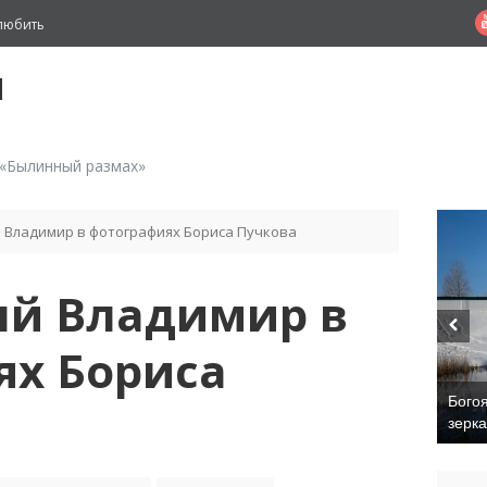
любить
й
 «Былинный размах»
 Владимир в фотографиях Бориса Пучкова
ый Владимир в
ях Бориса
Бого
зерк