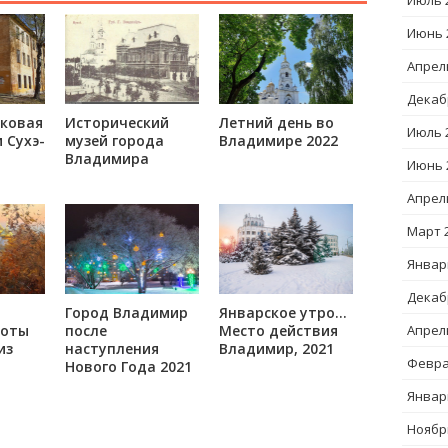
Июль 
Июнь 
Апрел
Декаб
ковая
Исторический
Летний день во
Июль 
 Сухэ-
музей города
Владимире 2022
Владимира
Июнь 
Апрел
Март 
Январ
Декаб
Город Владимир
Январское утро…
соты
после
Место действия
Апрел
из
наступления
Владимир, 2021
Февра
Нового Года 2021
Январ
Ноябр