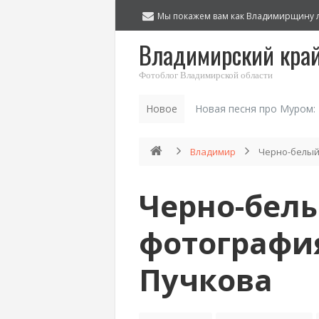
Мы покажем вам как Владимирщину 
Владимирский кра
Фотоблог Владимирской области
Новое
Новая песня про Муром:
Владимир
Черно-белый
Черно-бел
фотографи
Пучкова