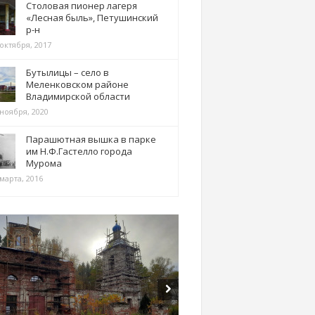
Столовая пионер лагеря
«Лесная быль», Петушинский
р-н
 октября, 2017
Бутылицы – село в
Меленковском районе
Владимирской области
 ноября, 2020
Парашютная вышка в парке
им Н.Ф.Гастелло города
Мурома
марта, 2016