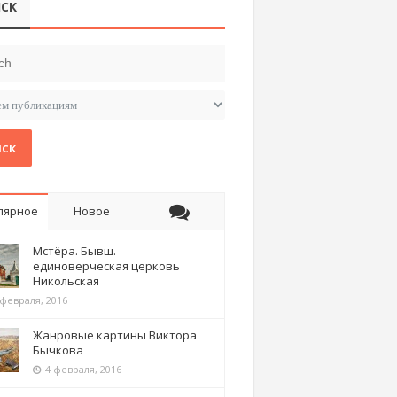
СК
ск
лярное
Новое
Мстёра. Бывш.
единоверческая церковь
Никольская
 февраля, 2016
Жанровые картины Виктора
Бычкова
4 февраля, 2016