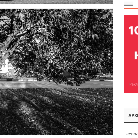
АРХ
Февра