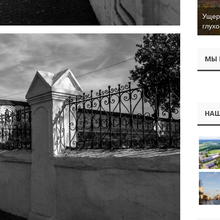
Ущер 
глухо
МЫ 
НАШ