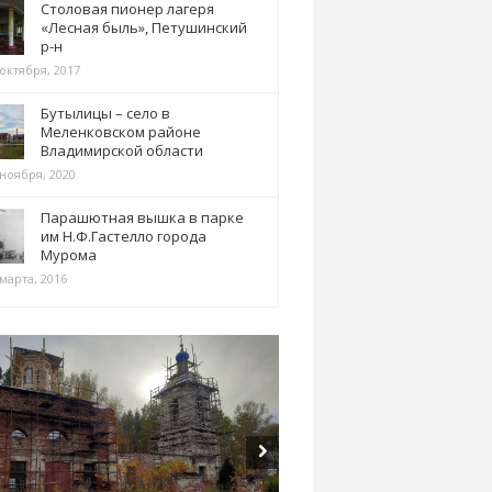
Столовая пионер лагеря
«Лесная быль», Петушинский
р-н
 октября, 2017
Бутылицы – село в
Меленковском районе
Владимирской области
 ноября, 2020
Парашютная вышка в парке
им Н.Ф.Гастелло города
Мурома
марта, 2016