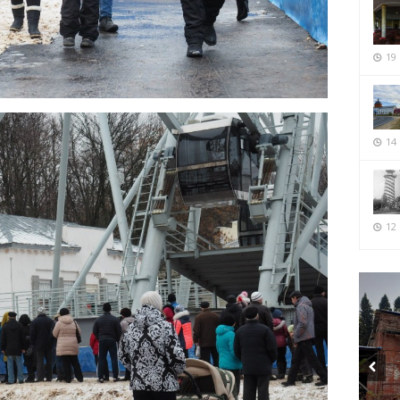
19
14
12 