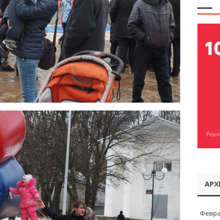
АРХ
Февра