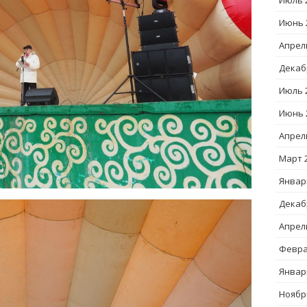
Июль 
Июнь 
Апрел
Декаб
Июль 
Июнь 
Апрел
Март 
Январ
Декаб
Апрел
Февра
Январ
Ноябр