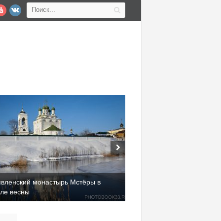
тинский карьер (д. Алферово)