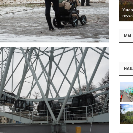
Бывш
Бато
МЫ 
НАШ