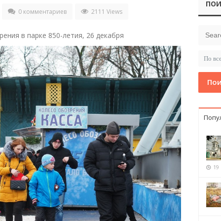
ПОИ
0 комментариев
2111 Views
ения в парке 850-летия, 26 декабря
Пои
Попу
19