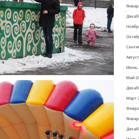
Январ
Декаб
Ноябр
Октяб
Сентя
Август
Июнь 
Май 2
Декаб
Март 
Февра
Январ
Декаб