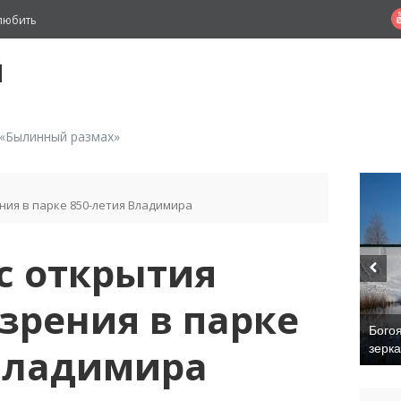
любить
й
 «Былинный размах»
ния в парке 850-летия Владимира
с открытия
зрения в парке
 Владимира
Добря