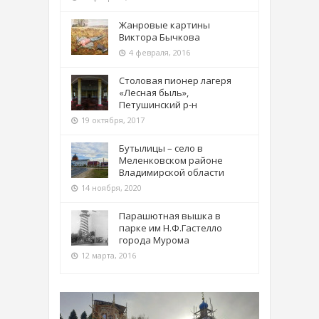
Жанровые картины
Виктора Бычкова
4 февраля, 2016
Столовая пионер лагеря
«Лесная быль»,
Петушинский р-н
19 октября, 2017
Бутылицы – село в
Меленковском районе
Владимирской области
14 ноября, 2020
Парашютная вышка в
парке им Н.Ф.Гастелло
города Мурома
12 марта, 2016