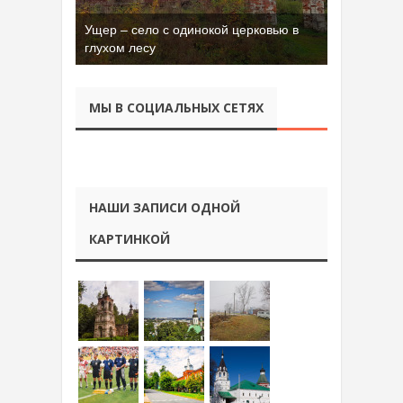
Ущер – село с одинокой церковью в
Бывшая танковая часть имени Сухэ-
глухом лесу
Батора во Владимире
МЫ В СОЦИАЛЬНЫХ СЕТЯХ
НАШИ ЗАПИСИ ОДНОЙ
КАРТИНКОЙ