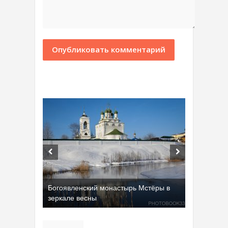
Богоявленский монастырь Мстёры в
зеркале весны
Добрятинский карьер (д. Алферово)