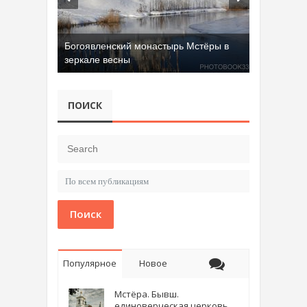
Богоявленский монастырь Мстёры в
зеркале весны
ПОИСК
Поиск
Популярное
Новое
Мстёра. Бывш.
единоверческая церковь