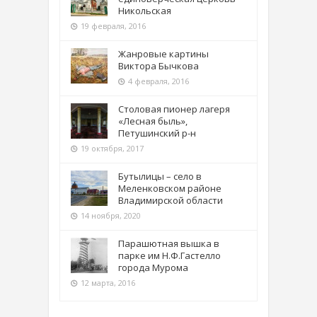
Никольская
19 февраля, 2016
Жанровые картины
Виктора Бычкова
4 февраля, 2016
Столовая пионер лагеря
«Лесная быль»,
Петушинский р-н
19 октября, 2017
Бутылицы – село в
Меленковском районе
Владимирской области
14 ноября, 2020
Парашютная вышка в
парке им Н.Ф.Гастелло
города Мурома
12 марта, 2016