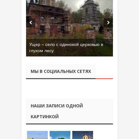
Ущер – село с одинокой церковью в
Бывшая танковая часть имени Сухэ-
глухом лесу
Батора во Владимире
МЫ В СОЦИАЛЬНЫХ СЕТЯХ
НАШИ ЗАПИСИ ОДНОЙ
КАРТИНКОЙ