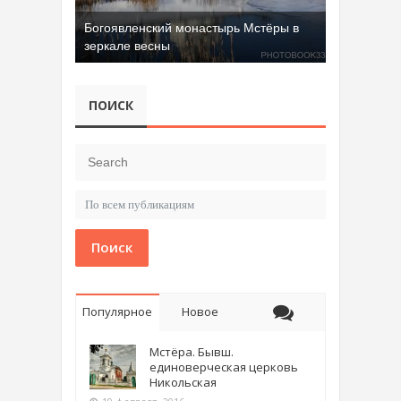
Богоявленский монастырь Мстёры в
зеркале весны
Добрятинский карьер (д. Алферово)
ПОИСК
Поиск
Популярное
Новое
Мстёра. Бывш.
единоверческая церковь
Никольская