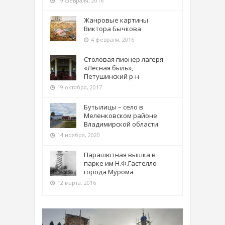
19 февраля, 2016
Жанровые картины
Виктора Бычкова
4 февраля, 2016
Столовая пионер лагеря
«Лесная быль»,
Петушинский р-н
19 октября, 2017
Бутылицы – село в
Меленковском районе
Владимирской области
14 ноября, 2020
Парашютная вышка в
парке им Н.Ф.Гастелло
города Мурома
12 марта, 2016