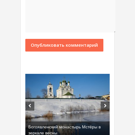
Богоявленский монастырь Мстёры в
зеркале весны