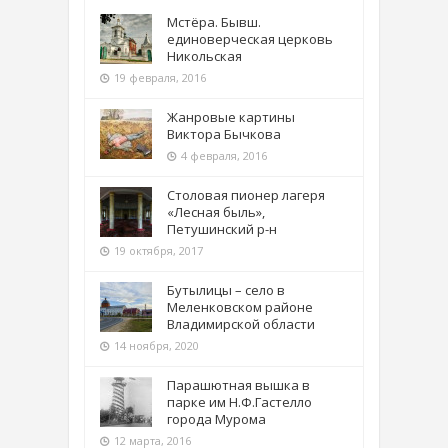
Мстёра. Бывш.
единоверческая церковь
Никольская
19 февраля, 2016
Жанровые картины
Виктора Бычкова
4 февраля, 2016
Столовая пионер лагеря
«Лесная быль»,
Петушинский р-н
19 октября, 2017
Бутылицы – село в
Меленковском районе
Владимирской области
14 ноября, 2020
Парашютная вышка в
парке им Н.Ф.Гастелло
города Мурома
12 марта, 2016