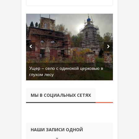
Ущер – село с одинокой церковью в
Бывшая танковая часть имени Сухэ-
глухом лесу
Батора во Владимире
МЫ В СОЦИАЛЬНЫХ СЕТЯХ
НАШИ ЗАПИСИ ОДНОЙ