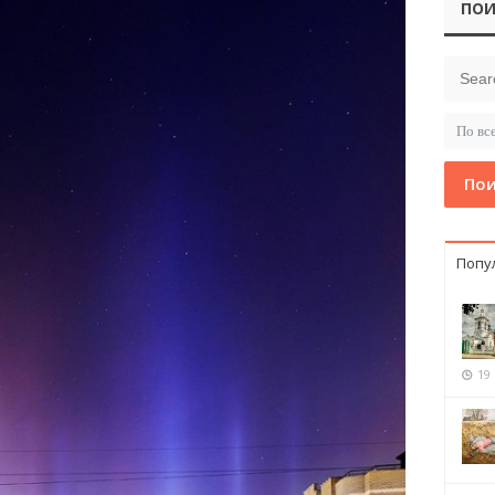
ПОИ
Пои
Попу
19