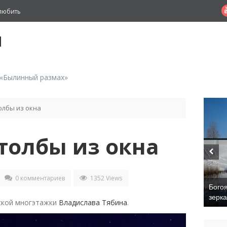
любить
й
 «Былинный размах»
олбы из окна
толбы из окна
0 комментариев
1352 Views
Бого
зерк
ской многэтажки
Владислава Тябина
.