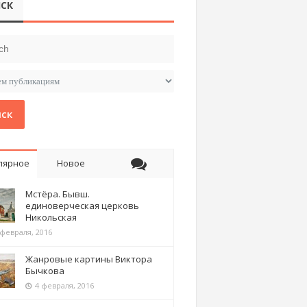
СК
ск
лярное
Новое
Мстёра. Бывш.
единоверческая церковь
Никольская
 февраля, 2016
Жанровые картины Виктора
Бычкова
4 февраля, 2016