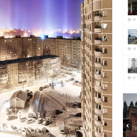
19
14
12 