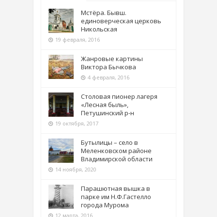
Мстёра. Бывш.
единоверческая церковь
Никольская
19 февраля, 2016
Жанровые картины
Виктора Бычкова
4 февраля, 2016
Столовая пионер лагеря
«Лесная быль»,
Петушинский р-н
19 октября, 2017
Бутылицы – село в
Меленковском районе
Владимирской области
14 ноября, 2020
Парашютная вышка в
парке им Н.Ф.Гастелло
города Мурома
12 марта, 2016