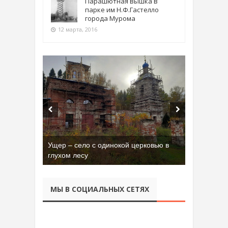
Парашютная вышка в
парке им Н.Ф.Гастелло
города Мурома
12 марта, 2016
Ущер – село с одинокой церковью в
глухом лесу
МЫ В СОЦИАЛЬНЫХ СЕТЯХ