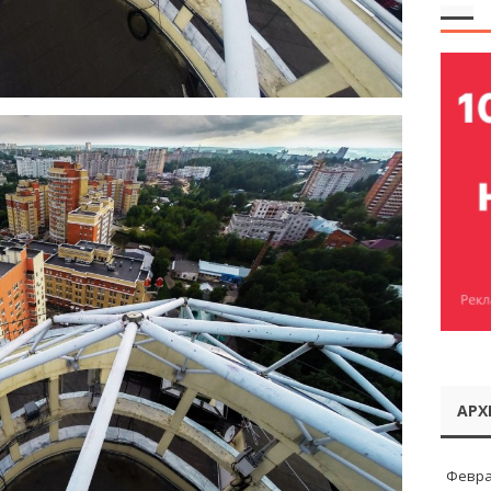
АРХ
Февра