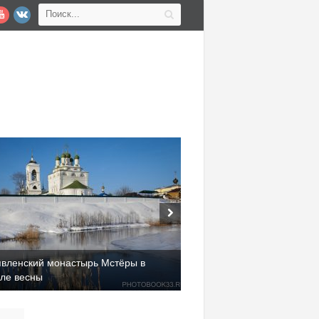
явленский монастырь Мстёры в
але весны