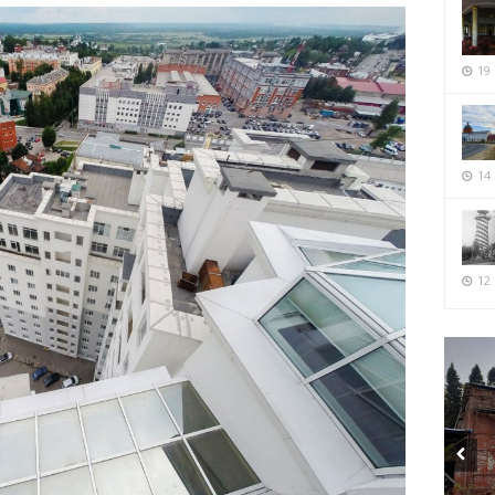
19
14
12 