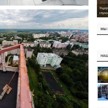
Ущер 
глухо
МЫ 
НАШ