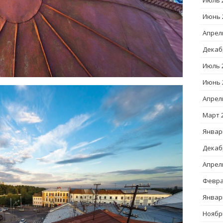
Июль 
Июнь 
Апрел
Декаб
Июль 
Июнь 
Апрел
Март 
Январ
Декаб
Апрел
Февра
Январ
Ноябр