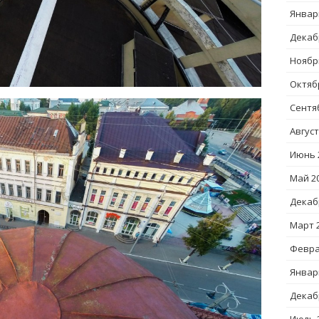
Январ
Декаб
Ноябр
Октяб
Сентя
Август
Июнь 
Май 2
Декаб
Март 
Февра
Январ
Декаб