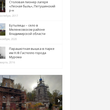
Столовая пионер лагеря
«Лесная быль», Петушинский
р-н
 октября, 2017
Бутылицы – село в
Меленковском районе
Владимирской области
 ноября, 2020
Парашютная вышка в парке
им Н.Ф.Гастелло города
Мурома
марта, 2016