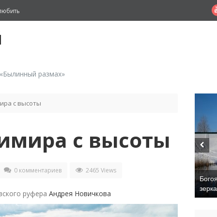
любить
й
 «Былинный размах»
ира с высоты
имира с высоты
0 комментариев
2465 Views
Бого
зерк
вского руфера
Андрея Новичкова