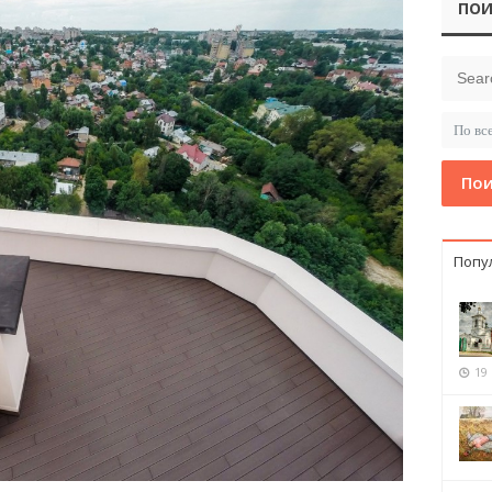
ПОИ
Пои
Попу
19