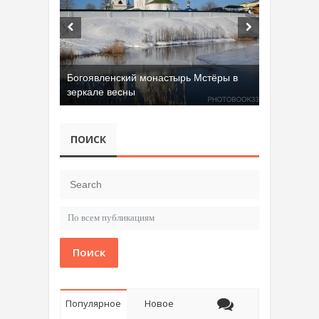
Богоявленский монастырь Мстёры в
зеркале весны
Добрятинский карьер (д. Алферово)
ПОИСК
Поиск
Популярное
Новое