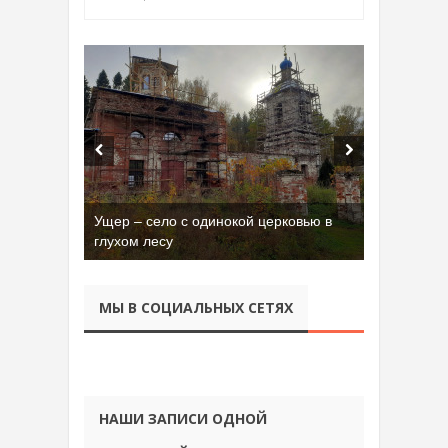
Ущер – село с одинокой церковью в
Бывшая танковая часть имени Сухэ-
глухом лесу
Батора во Владимире
МЫ В СОЦИАЛЬНЫХ СЕТЯХ
НАШИ ЗАПИСИ ОДНОЙ