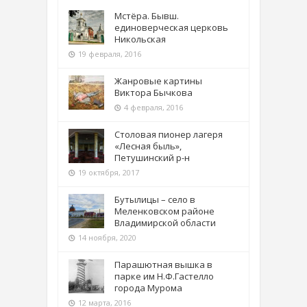
Мстёра. Бывш.
единоверческая церковь
Никольская
19 февраля, 2016
Жанровые картины
Виктора Бычкова
4 февраля, 2016
Столовая пионер лагеря
«Лесная быль»,
Петушинский р-н
19 октября, 2017
Бутылицы – село в
Меленковском районе
Владимирской области
14 ноября, 2020
Парашютная вышка в
парке им Н.Ф.Гастелло
города Мурома
12 марта, 2016