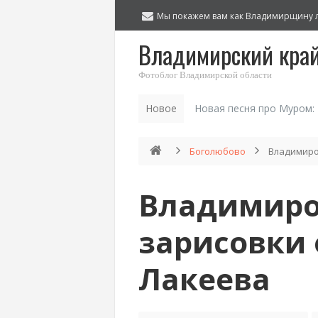
Мы покажем вам как Владимирщину 
Владимирский кра
Фотоблог Владимирской области
Новое
Новая песня про Муром:
Боголюбово
Владимиро
Владимиро
зарисовки 
Лакеева