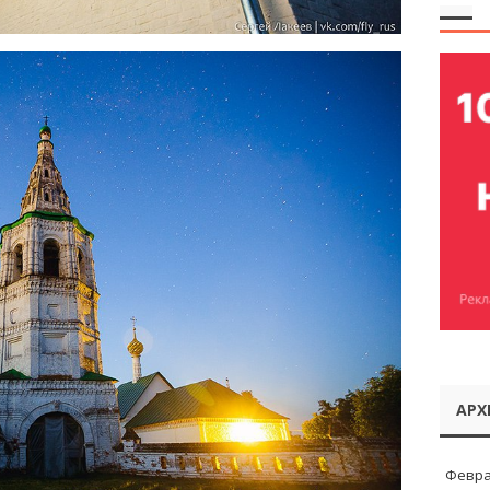
АРХ
Февра