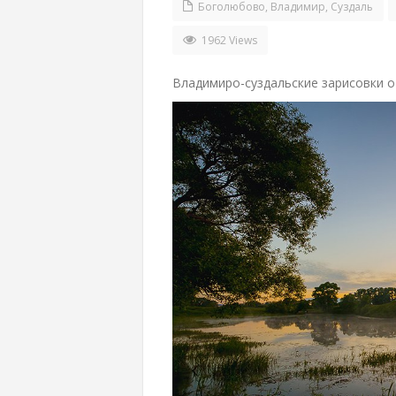
Боголюбово
,
Владимир
,
Суздаль
1962 Views
Владимиро-суздальские зарисовки 