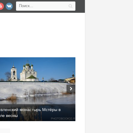
явленский монастырь Мстёры в
але весны