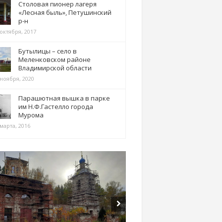
Столовая пионер лагеря
«Лесная быль», Петушинский
р-н
 октября, 2017
Бутылицы – село в
Меленковском районе
Владимирской области
 ноября, 2020
Парашютная вышка в парке
им Н.Ф.Гастелло города
Мурома
марта, 2016