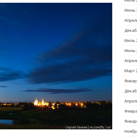
Июль 
Июнь 
Апрел
Декаб
Июль 
Июнь 
Апрел
Март 
Январ
Декаб
Апрел
Февра
Январ
Ноябр