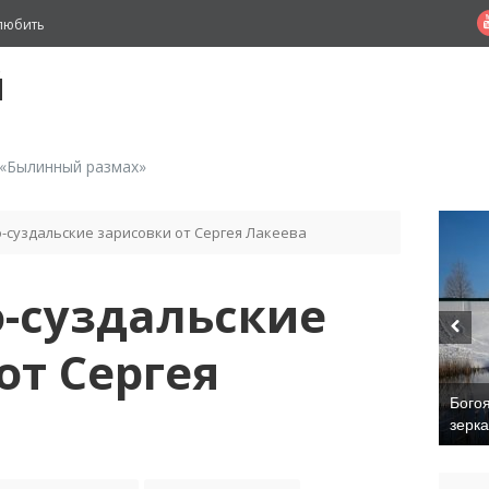
любить
й
 «Былинный размах»
-суздальские зарисовки от Сергея Лакеева
-суздальские
от Сергея
Бого
зерк