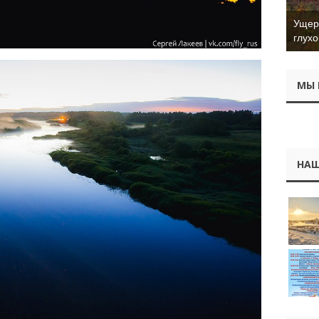
Ущер 
глухо
МЫ 
НАШ