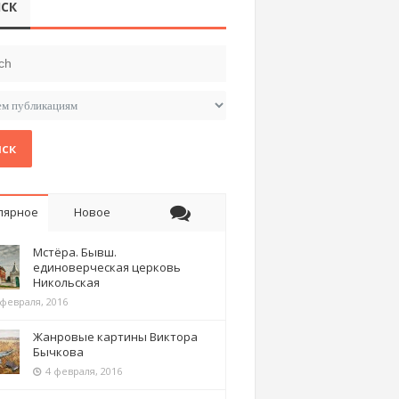
СК
ск
лярное
Новое
Мстёра. Бывш.
единоверческая церковь
Никольская
 февраля, 2016
Жанровые картины Виктора
Бычкова
4 февраля, 2016