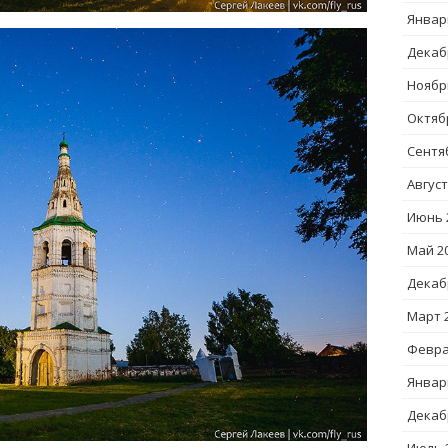
Январ
Декаб
Ноябр
Октяб
Сентя
Август
Июнь 
Май 2
Декаб
Март 
Февра
Январ
Декаб