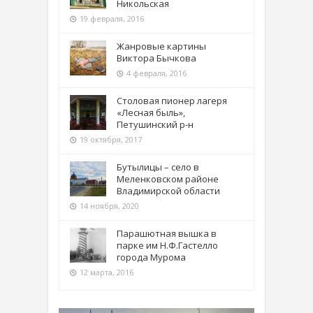
Никольская
19 февраля, 2016
Жанровые картины
Виктора Бычкова
4 февраля, 2016
Столовая пионер лагеря
«Лесная быль»,
Петушинский р-н
19 октября, 2017
Бутылицы – село в
Меленковском районе
Владимирской области
14 ноября, 2020
Парашютная вышка в
парке им Н.Ф.Гастелло
города Мурома
12 марта, 2016