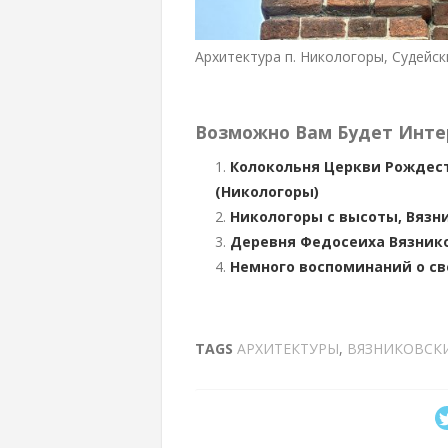
Архитектура п. Никологоры, Судейск
Возможно Вам Будет Инте
Колокольня Церкви Рождест
(Никологоры)
Никологоры с высоты, Вязн
Деревня Федосеиха Вязник
Немного воспоминаний о све
TAGS
АРХИТЕКТУРЫ
,
ВЯЗНИКОВСК