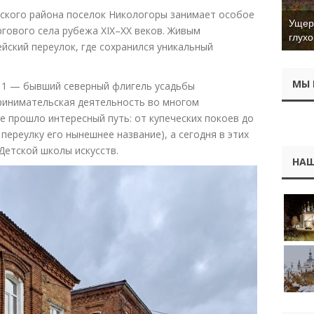
вского района поселок Никологоры занимает особое
Ущер 
ргового села рубежа XIX–XX веков. Живым
глухо
йский переулок, где сохранился уникальный
МЫ 
 1 — бывший северный флигель усадьбы
ринимательская деятельность во многом
е прошло интересный путь: от купеческих покоев до
переулку его нынешнее название), а сегодня в этих
етской школы искусств.
НАШ