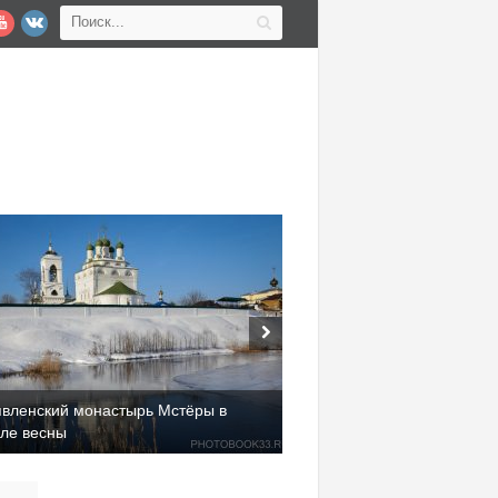
явленский монастырь Мстёры в
але весны