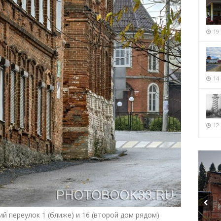
19
14
12 
ий переулок 1 (ближе) и 16 (второй дом рядом)