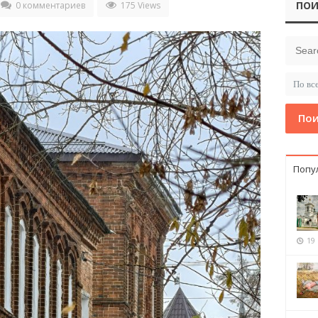
ПОИ
0 комментариев
175 Views
Пои
Попу
19