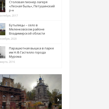
Столовая пионер лагеря
«Лесная быль», Петушинский
р-н
 октября, 2017
Бутылицы – село в
Меленковском районе
Владимирской области
 ноября, 2020
Парашютная вышка в парке
им Н.Ф.Гастелло города
Мурома
марта, 2016