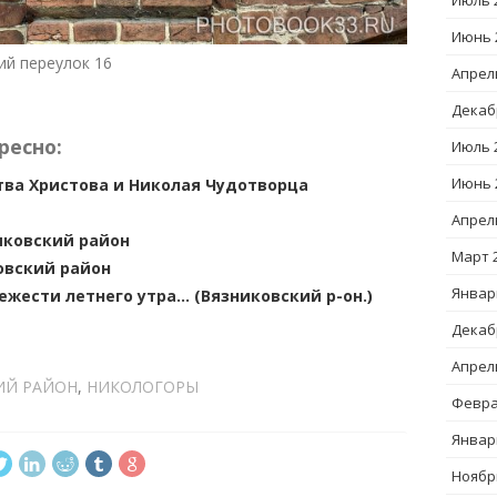
Июль 
Июнь 
ий переулок 16
Апрел
Декаб
ресно:
Июль 
Июнь 
ва Христова и Николая Чудотворца
Апрел
иковский район
Март 
овский район
Январ
жести летнего утра… (Вязниковский р-он.)
Декаб
Апрел
ИЙ РАЙОН
,
НИКОЛОГОРЫ
Февра
Январ
Ноябр