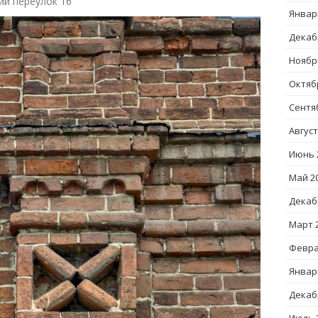
ий переулок 16
Январ
Декаб
Ноябр
Октяб
Сентя
Август
Июнь 
Май 2
Декаб
Март 
Февра
Январ
Декаб