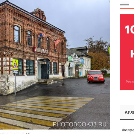
АРХ
Февра