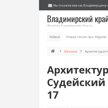
Мы покажем вам как Владимирщину 
Владимирский кра
Фотоблог Владимирской области
Новое
Новая песня про Муром:
Вязники
Архитектура Ни
Архитектур
Судейский 
17