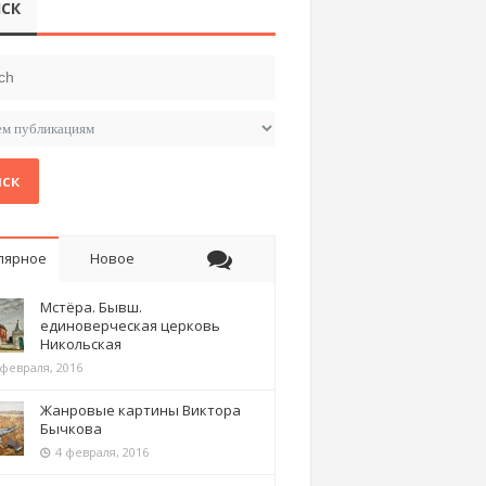
СК
ск
лярное
Новое
Мстёра. Бывш.
единоверческая церковь
Никольская
 февраля, 2016
Жанровые картины Виктора
Бычкова
4 февраля, 2016