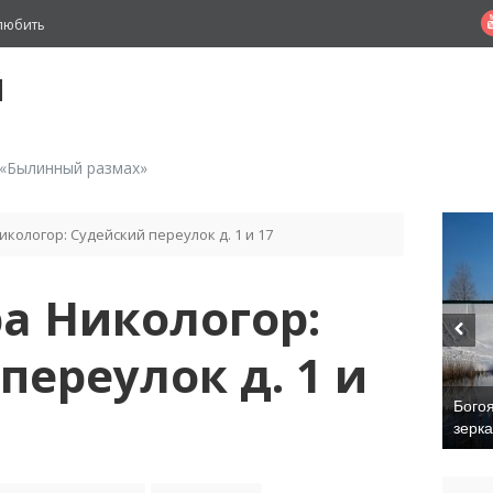
любить
й
 «Былинный размах»
кологор: Судейский переулок д. 1 и 17
а Никологор:
переулок д. 1 и
Бого
зерк