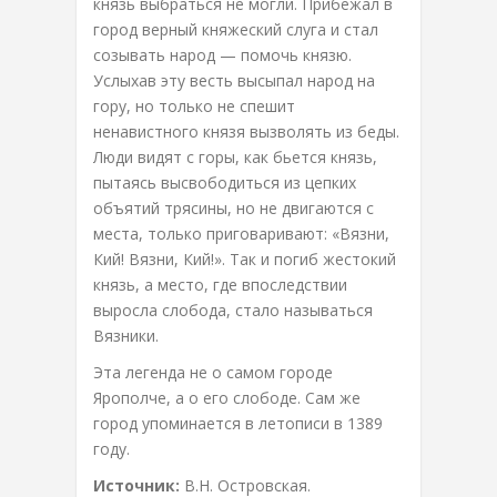
князь выбраться не могли. Прибежал в
город верный княжеский слуга и стал
созывать народ — помочь князю.
Услыхав эту весть высыпал народ на
гору, но только не спешит
ненавистного князя вызволять из беды.
Люди видят с горы, как бьется князь,
пытаясь высвободиться из цепких
объятий трясины, но не двигаются с
места, только приговаривают: «Вязни,
Кий! Вязни, Кий!». Так и погиб жестокий
князь, а место, где впоследствии
выросла слобода, стало называться
Вязники.
Эта легенда не о самом городе
Ярополче, а о его слободе. Сам же
город упоминается в летописи в 1389
году.
Источник:
В.Н. Островская.