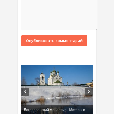
Богоявленский монастырь Мстёры в