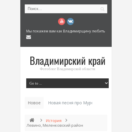
Мы покажем вам как Владимирщину любить
Владимирский край
Фотоблог Владимирской области
Новое
История «Дома Куренкова» в Коврове по
История
Левино, Меленковский район