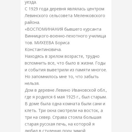
уезда.
С 1929 года деревня являлась центром
Левинского сельсовета Меленковского
района.
«ВОСПОМИНАНИЯ бывшего курсанта
Винницкого-военно-пехотного училища
тов. МИХЕЕВА Бориса
Константиновича.
Находясь в зрелом возрасте, трудно
вспомнить все, что было в жизни. Годы
и события выветрили из памяти многое.
Но запомнилось мне то, что забыть
нельзя.
Дом в деревне Левино Ивановской обл.,
где я родился 6 мая 1925 г., был старым.
В доме была одна комната были сани и
клеть. Три окна смотрели на восток, а
три на север. Справа стояла большая
старая русская печь, на которой я
любил в студеную пору зимой