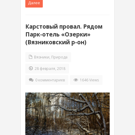
Далее
Карстовый провал. Рядом
Парк-отель «Озерки»
(Вязниковский р-он)
Вязники
,
Природа
28 февраля, 2018
0 комментариев
1646 Views