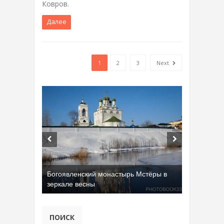
Ковров.
Далее
1
2
3
Next
Богоявленский монастырь Мстёры в
зеркале весны
ПОИСК