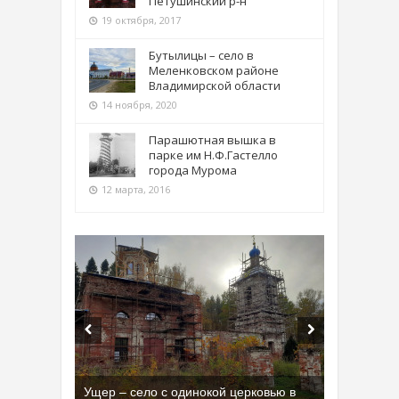
Петушинский р-н
19 октября, 2017
Бутылицы – село в
Меленковском районе
Владимирской области
14 ноября, 2020
Парашютная вышка в
парке им Н.Ф.Гастелло
города Мурома
12 марта, 2016
Ущер – село с одинокой церковью в