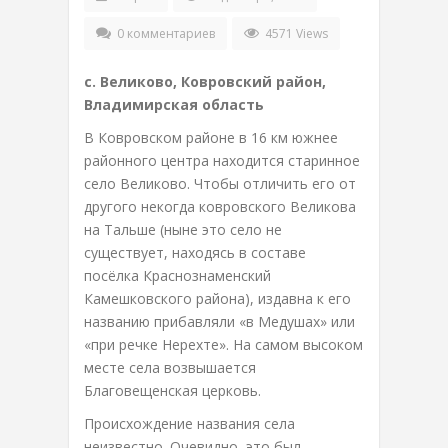
0 комментариев
4571 Views
с. Великово, Ковровский район,
Владимирская область
В Ковровском районе в 16 км южнее
районного центра находится старинное
село Великово. Чтобы отличить его от
другого некогда ковровского Великова
на Тальше (ныне это село не
существует, находясь в составе
посёлка Краснознаменский
Камешковского района), издавна к его
названию прибавляли «в Медушах» или
«при речке Нерехте». На самом высоком
месте села возвышается
Благовещенская церковь.
Происхождение названия села
неизвестно. Очевидно, это был