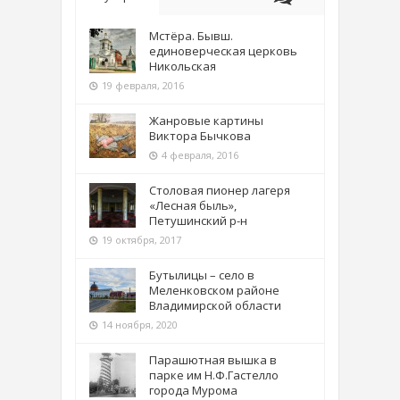
Мстёра. Бывш.
единоверческая церковь
Никольская
19 февраля, 2016
Жанровые картины
Виктора Бычкова
4 февраля, 2016
Столовая пионер лагеря
«Лесная быль»,
Петушинский р-н
19 октября, 2017
Бутылицы – село в
Меленковском районе
Владимирской области
14 ноября, 2020
Парашютная вышка в
парке им Н.Ф.Гастелло
города Мурома