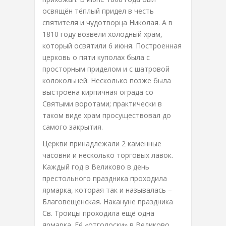
освящён тёплый придел в честь
святителя и чудотворца Николая. А в
1810 году возвели холодный храм,
который освятили 6 июня. Построенная
церковь о пяти куполах была с
просторным приделом и с шатровой
колокольней. Несколько позже была
выстроена кирпичная ограда со
Святыми воротами; практически в
таком виде храм просуществовал до
самого закрытия.
Церкви принадлежали 2 каменные
часовни и несколько торговых лавок.
Каждый год в Великово в день
престольного праздника проходила
ярмарка, которая так и называлась –
Благовещенская. Накануне праздника
Св. Троицы проходила ещё одна
ярмарка. Её «отголоски» в Великово