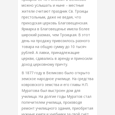
можно услышать и ныне – местные
жители считают праздник Св. Троицы
престольным, даже не ведая, что
приходская церковь Благовещенская.
Ярмарка в Благовещенье имела более
широкий размах, чем Троицкая. В этот
день на продажу привозилось разного
товара на общую сумму до 10 тысяч
рублей. А лавки, принадлежащие
церкви, сдавались в аренду и приносили
доход церковному причту.
В 1877 году в Великово было открыто
земское народное училище. На средства
ковровского земства и его главы Н.П.
Муратова был выстроен дом для
училища. На долгие годы Муратов стал
попечителем училища, производя
ремонт училищного здания, приобретая
нужные книги и учебники за свой счёт.