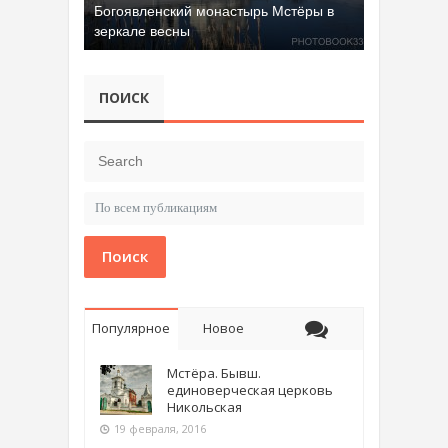
Богоявленский монастырь Мстёры в
зеркале весны
Добрятинский карьер (д. Алферово)
ПОИСК
Поиск
Популярное
Новое
Мстёра. Бывш.
единоверческая церковь
Никольская
19 февраля, 2016