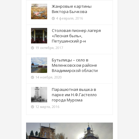
Жанровые картины
Виктора Бычкова
4 февраля, 2016
Столовая пионер лагеря
«Лесная быль»,
Петушинский р-н
19 октября, 2017
Бутылицы – село в
Меленковском районе
Владимирской области
14 ноября, 2020
Парашютная вышка в
парке им Н.Ф.Гастелло
города Мурома
12 марта, 2016