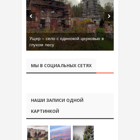
Ущер – село с одинокой церковью в
Бывшая танковая часть имени Сухэ-
глухом лесу
Батора во Владимире
МЫ В СОЦИАЛЬНЫХ СЕТЯХ
НАШИ ЗАПИСИ ОДНОЙ
КАРТИНКОЙ