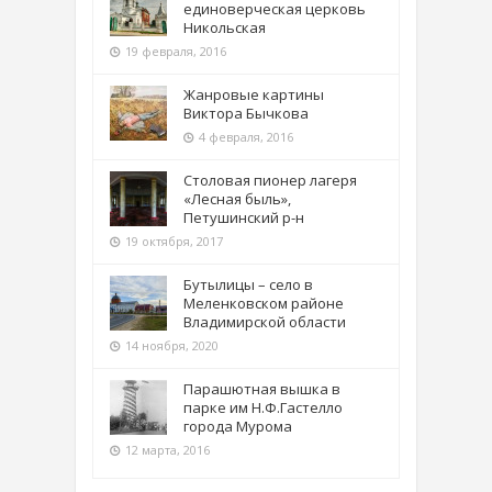
единоверческая церковь
Никольская
19 февраля, 2016
Жанровые картины
Виктора Бычкова
4 февраля, 2016
Столовая пионер лагеря
«Лесная быль»,
Петушинский р-н
19 октября, 2017
Бутылицы – село в
Меленковском районе
Владимирской области
14 ноября, 2020
Парашютная вышка в
парке им Н.Ф.Гастелло
города Мурома
12 марта, 2016