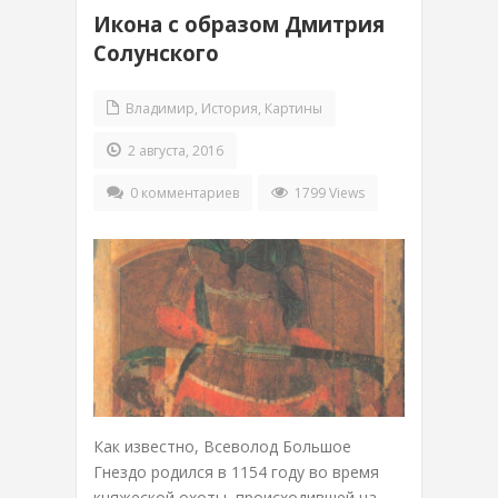
Икона с образом Дмитрия
Солунского
Владимир
,
История
,
Картины
2 августа, 2016
0 комментариев
1799 Views
Как известно, Всеволод Большое
Гнездо родился в 1154 году во время
княжеской охоты, происходившей на