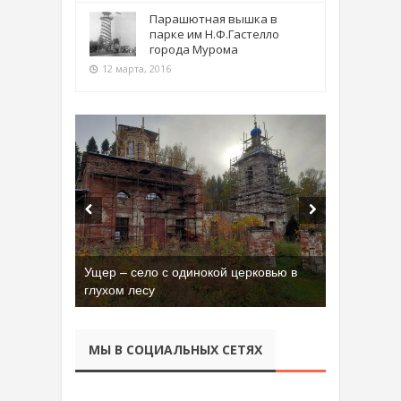
Парашютная вышка в
парке им Н.Ф.Гастелло
города Мурома
12 марта, 2016
Ущер – село с одинокой церковью в
Бывшая танковая часть имени Сухэ-
глухом лесу
Батора во Владимире
МЫ В СОЦИАЛЬНЫХ СЕТЯХ