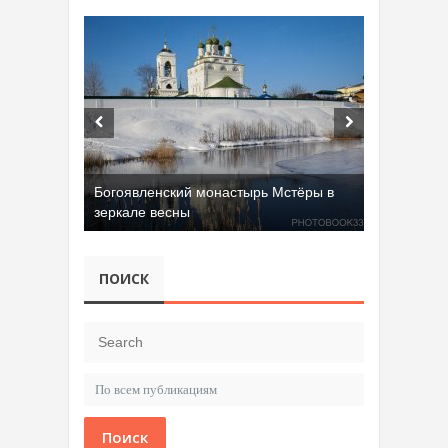
Богоявленский монастырь Мстёры в
зеркале весны
Добрятинский карьер (д. Алферово)
ПОИСК
Поиск