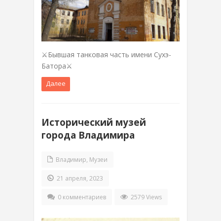
⚔Бывшая танковая часть имени Сухэ-
Батора⚔
Далее
Исторический музей
города Владимира
Владимир
,
Музеи
21 апреля, 2023
0 комментариев
2579 Views